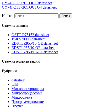
CY74FCT373CTQCT datasheet
CY74FCT373CTQCTG4 datasheet
Найти:
Свежие записи
OSTTJ075152 datasheet
1946570000 datasheet
EDSTLZ955/10-OE datasheet
EDSTL955/10-OE datasheet
EDSTLZ950/10-OE datasheet
Свежие комментарии
Рубрики
datasheet
wiki
Микроконтроллеры
Микропроцессоры
Микросхема
Программирование
Прочее