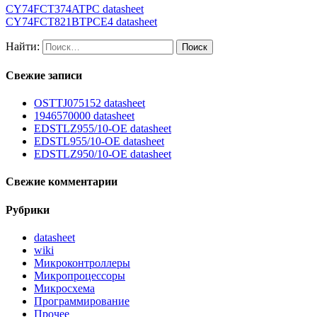
CY74FCT374ATPC datasheet
CY74FCT821BTPCE4 datasheet
Найти:
Свежие записи
OSTTJ075152 datasheet
1946570000 datasheet
EDSTLZ955/10-OE datasheet
EDSTL955/10-OE datasheet
EDSTLZ950/10-OE datasheet
Свежие комментарии
Рубрики
datasheet
wiki
Микроконтроллеры
Микропроцессоры
Микросхема
Программирование
Прочее