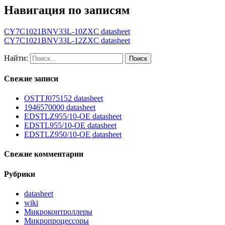
Навигация по записям
CY7C1021BNV33L-10ZXC datasheet
CY7C1021BNV33L-12ZXC datasheet
Найти:
Свежие записи
OSTTJ075152 datasheet
1946570000 datasheet
EDSTLZ955/10-OE datasheet
EDSTL955/10-OE datasheet
EDSTLZ950/10-OE datasheet
Свежие комментарии
Рубрики
datasheet
wiki
Микроконтроллеры
Микропроцессоры