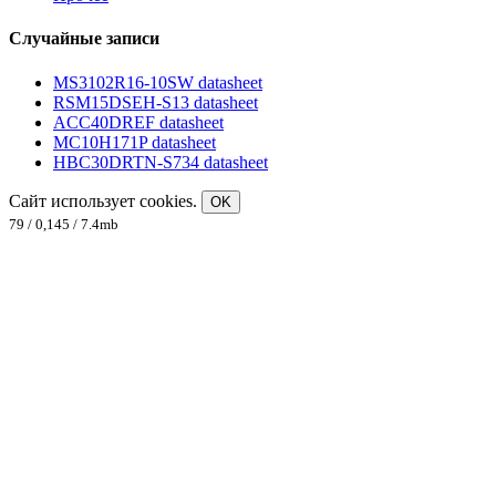
Случайные записи
MS3102R16-10SW datasheet
RSM15DSEH-S13 datasheet
ACC40DREF datasheet
MC10H171P datasheet
HBC30DRTN-S734 datasheet
Сайт использует cookies.
OK
79 / 0,145 / 7.4mb