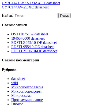
CY7C1441AV33-133AXCT datasheet
CY7C144AV-25JXC datasheet
Найти:
Свежие записи
OSTTJ075152 datasheet
1946570000 datasheet
EDSTLZ955/10-OE datasheet
EDSTL955/10-OE datasheet
EDSTLZ950/10-OE datasheet
Свежие комментарии
Рубрики
datasheet
wiki
Микроконтроллеры
Микропроцессоры
Микросхема
Программирование
Прочее