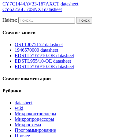
CY7C1444AV33-167AXCT datasheet
CY62256L-70SNXI datasheet
Найти:
Свежие записи
OSTTJ075152 datasheet
1946570000 datasheet
EDSTLZ955/10-OE datasheet
EDSTL955/10-OE datasheet
EDSTLZ950/10-OE datasheet
Свежие комментарии
Рубрики
datasheet
wiki
Микроконтроллеры
Микропроцессоры
Микросхема
Программирование
Прочее