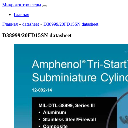
Микроконтроллеры
Главная
Главная
»
datasheet
»
D38999/20FD15SN datasheet
D38999/20FD15SN datasheet