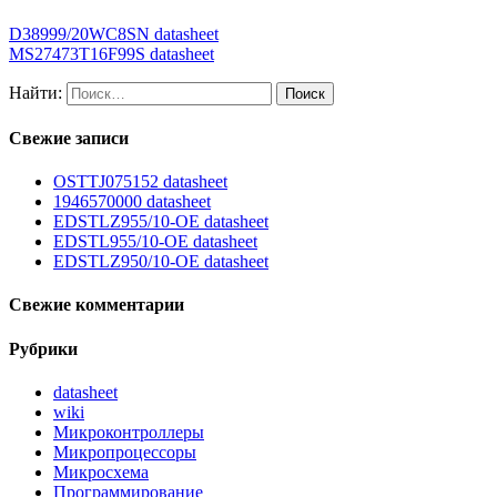
D38999/20WC8SN datasheet
MS27473T16F99S datasheet
Найти:
Свежие записи
OSTTJ075152 datasheet
1946570000 datasheet
EDSTLZ955/10-OE datasheet
EDSTL955/10-OE datasheet
EDSTLZ950/10-OE datasheet
Свежие комментарии
Рубрики
datasheet
wiki
Микроконтроллеры
Микропроцессоры
Микросхема
Программирование