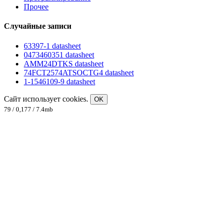
Прочее
Случайные записи
63397-1 datasheet
0473460351 datasheet
AMM24DTKS datasheet
74FCT2574ATSOCTG4 datasheet
1-1546109-9 datasheet
Сайт использует cookies.
OK
79 / 0,177 / 7.4mb