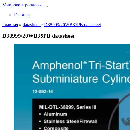
Микроконтроллеры
Главная
Главная
»
datasheet
»
D38999/20WB35PB datasheet
D38999/20WB35PB datasheet