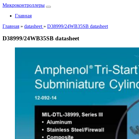
Микроконтроллеры
Главная
Главная
»
datasheet
»
D38999/24WB35SB datasheet
D38999/24WB35SB datasheet