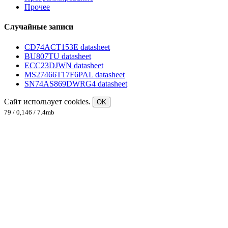
Прочее
Случайные записи
CD74ACT153E datasheet
BU807TU datasheet
ECC23DJWN datasheet
MS27466T17F6PAL datasheet
SN74AS869DWRG4 datasheet
Сайт использует cookies.
OK
79 / 0,146 / 7.4mb