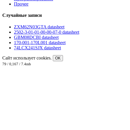
Прочее
Случайные записи
ZXM62N03GTA datasheet
2502-3-01-01-00-00-07-0 datasheet
GBM08DCBI datasheet
170-001-170L001 datasheet
74LCX241SJX datasheet
Сайт использует cookies.
OK
79 / 0,167 / 7.4mb