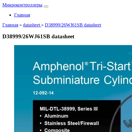
Микроконтроллеры
Главная
Главная
»
datasheet
»
D38999/26WJ61SB datasheet
D38999/26WJ61SB datasheet