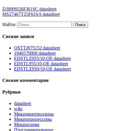
D38999/26FJ61SC datasheet
MS27467T25F61SA datasheet
Найти:
Свежие записи
OSTTJ075152 datasheet
1946570000 datasheet
EDSTLZ955/10-OE datasheet
EDSTL955/10-OE datasheet
EDSTLZ950/10-OE datasheet
Свежие комментарии
Рубрики
datasheet
wiki
Микроконтроллеры
Микропроцессоры
Микросхема
Программирование