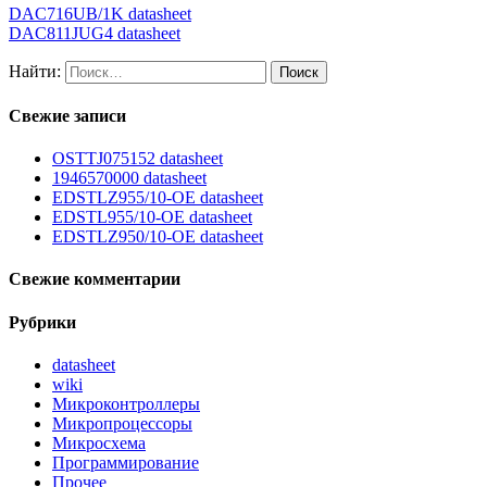
DAC716UB/1K datasheet
DAC811JUG4 datasheet
Найти:
Свежие записи
OSTTJ075152 datasheet
1946570000 datasheet
EDSTLZ955/10-OE datasheet
EDSTL955/10-OE datasheet
EDSTLZ950/10-OE datasheet
Свежие комментарии
Рубрики
datasheet
wiki
Микроконтроллеры
Микропроцессоры
Микросхема
Программирование
Прочее