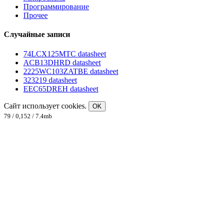
Программирование
Прочее
Случайные записи
74LCX125MTC datasheet
ACB13DHRD datasheet
2225WC103ZATBE datasheet
323219 datasheet
EEC65DREH datasheet
Сайт использует cookies.
OK
79 / 0,152 / 7.4mb