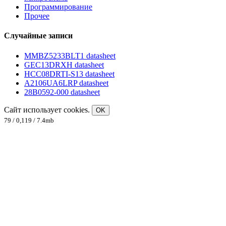
Программирование
Прочее
Случайные записи
MMBZ5233BLT1 datasheet
GEC13DRXH datasheet
HCC08DRTI-S13 datasheet
A2106UA6LRP datasheet
28B0592-000 datasheet
Сайт использует cookies.
OK
79 / 0,119 / 7.4mb