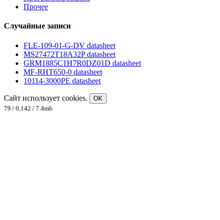
Прочее
Случайные записи
FLE-109-01-G-DV datasheet
MS27472T18A32P datasheet
GRM1885C1H7R0DZ01D datasheet
MF-RHT650-0 datasheet
10114-3000PE datasheet
Сайт использует cookies.
OK
79 / 0,142 / 7.4mb