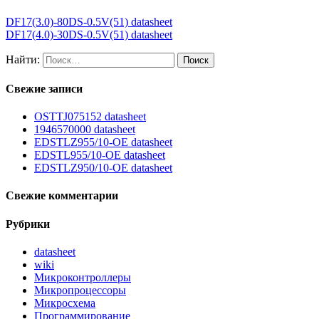
DF17(3.0)-80DS-0.5V(51) datasheet
DF17(4.0)-30DS-0.5V(51) datasheet
Найти:
Свежие записи
OSTTJ075152 datasheet
1946570000 datasheet
EDSTLZ955/10-OE datasheet
EDSTL955/10-OE datasheet
EDSTLZ950/10-OE datasheet
Свежие комментарии
Рубрики
datasheet
wiki
Микроконтроллеры
Микропроцессоры
Микросхема
Программирование