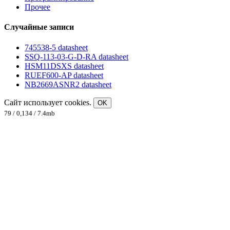
Прочее
Случайные записи
745538-5 datasheet
SSQ-113-03-G-D-RA datasheet
HSM11DSXS datasheet
RUEF600-AP datasheet
NB2669ASNR2 datasheet
Сайт использует cookies.
OK
79 / 0,134 / 7.4mb