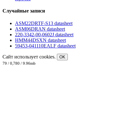
Случайные записи
ASM22DRTF-S13 datasheet
ASM06DRAN datasheet
220-3342-00-0602J datasheet
HMM44DSXN datasheet
59453-041110EALF datasheet
Сайт использует cookies.
OK
79 / 0,780 / 9.96mb