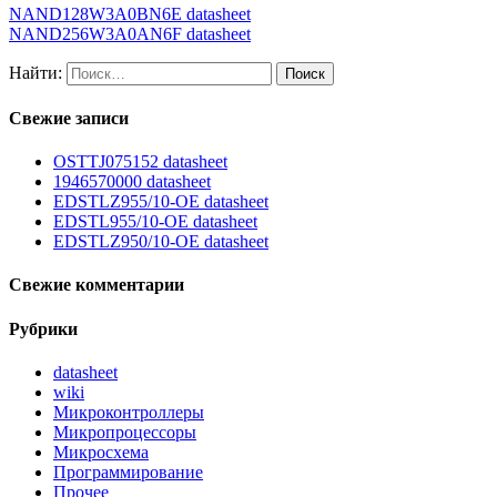
NAND128W3A0BN6E datasheet
NAND256W3A0AN6F datasheet
Найти:
Свежие записи
OSTTJ075152 datasheet
1946570000 datasheet
EDSTLZ955/10-OE datasheet
EDSTL955/10-OE datasheet
EDSTLZ950/10-OE datasheet
Свежие комментарии
Рубрики
datasheet
wiki
Микроконтроллеры
Микропроцессоры
Микросхема
Программирование
Прочее