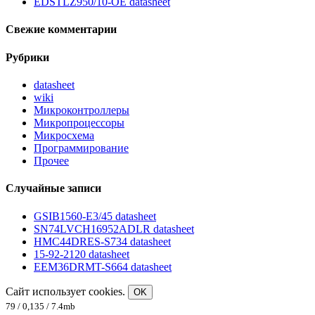
EDSTLZ950/10-OE datasheet
Свежие комментарии
Рубрики
datasheet
wiki
Микроконтроллеры
Микропроцессоры
Микросхема
Программирование
Прочее
Случайные записи
GSIB1560-E3/45 datasheet
SN74LVCH16952ADLR datasheet
HMC44DRES-S734 datasheet
15-92-2120 datasheet
EEM36DRMT-S664 datasheet
Сайт использует cookies.
OK
79 / 0,135 / 7.4mb