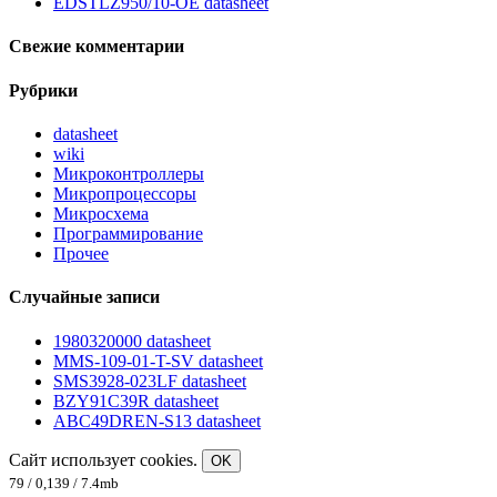
EDSTLZ950/10-OE datasheet
Свежие комментарии
Рубрики
datasheet
wiki
Микроконтроллеры
Микропроцессоры
Микросхема
Программирование
Прочее
Случайные записи
1980320000 datasheet
MMS-109-01-T-SV datasheet
SMS3928-023LF datasheet
BZY91C39R datasheet
ABC49DREN-S13 datasheet
Сайт использует cookies.
OK
79 / 0,139 / 7.4mb