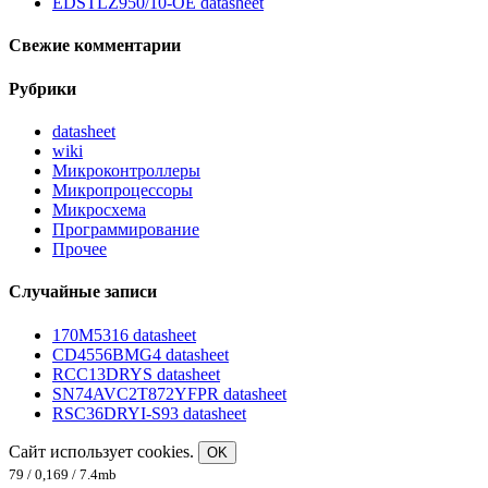
EDSTLZ950/10-OE datasheet
Свежие комментарии
Рубрики
datasheet
wiki
Микроконтроллеры
Микропроцессоры
Микросхема
Программирование
Прочее
Случайные записи
170M5316 datasheet
CD4556BMG4 datasheet
RCC13DRYS datasheet
SN74AVC2T872YFPR datasheet
RSC36DRYI-S93 datasheet
Сайт использует cookies.
OK
79 / 0,169 / 7.4mb