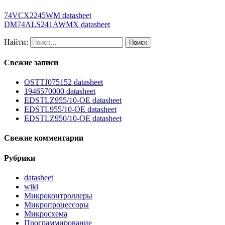
74VCX2245WM datasheet
DM74ALS241AWMX datasheet
Найти:
Свежие записи
OSTTJ075152 datasheet
1946570000 datasheet
EDSTLZ955/10-OE datasheet
EDSTL955/10-OE datasheet
EDSTLZ950/10-OE datasheet
Свежие комментарии
Рубрики
datasheet
wiki
Микроконтроллеры
Микропроцессоры
Микросхема
Программирование