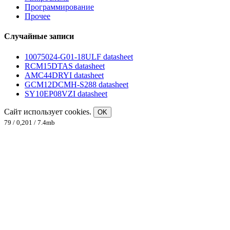
Программирование
Прочее
Случайные записи
10075024-G01-18ULF datasheet
RCM15DTAS datasheet
AMC44DRYI datasheet
GCM12DCMH-S288 datasheet
SY10EP08VZI datasheet
Сайт использует cookies.
OK
79 / 0,201 / 7.4mb