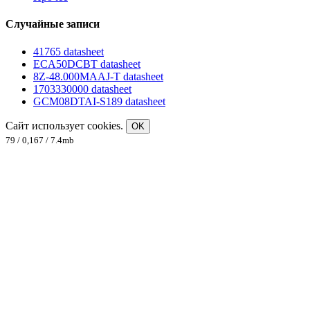
Случайные записи
41765 datasheet
ECA50DCBT datasheet
8Z-48.000MAAJ-T datasheet
1703330000 datasheet
GCM08DTAI-S189 datasheet
Сайт использует cookies.
OK
79 / 0,167 / 7.4mb