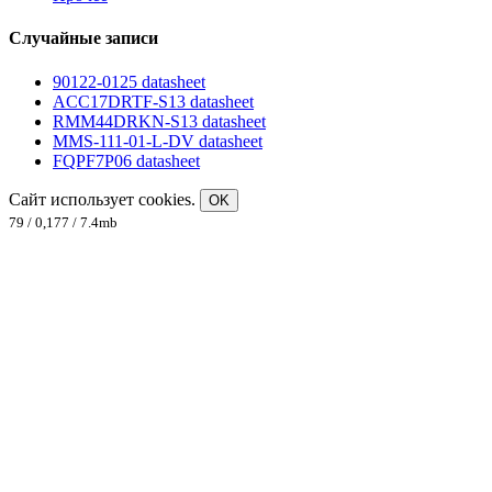
Случайные записи
90122-0125 datasheet
ACC17DRTF-S13 datasheet
RMM44DRKN-S13 datasheet
MMS-111-01-L-DV datasheet
FQPF7P06 datasheet
Сайт использует cookies.
OK
79 / 0,177 / 7.4mb