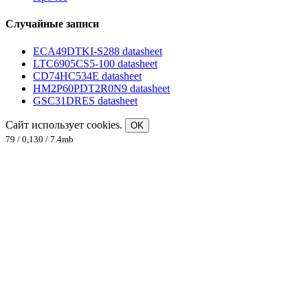
Случайные записи
ECA49DTKI-S288 datasheet
LTC6905CS5-100 datasheet
CD74HC534E datasheet
HM2P60PDT2R0N9 datasheet
GSC31DRES datasheet
Сайт использует cookies.
OK
79 / 0,130 / 7.4mb