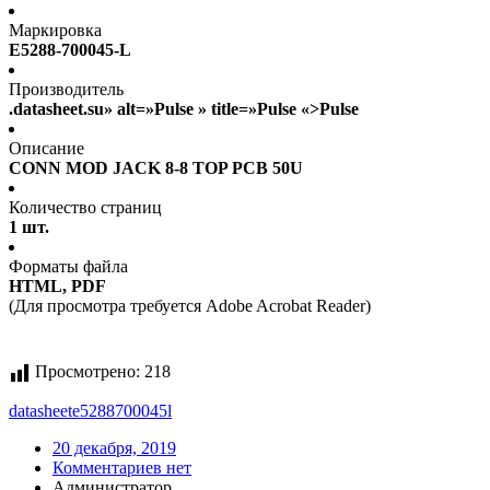
Маркировка
E5288-700045-L
Производитель
.datasheet.su» alt=»Pulse » title=»Pulse «>Pulse
Описание
CONN MOD JACK 8-8 TOP PCB 50U
Количество страниц
1 шт.
Форматы файла
HTML, PDF
(Для просмотра требуется Adobe Acrobat Reader)
Просмотрено:
218
datasheet
e5288700045l
20 декабря, 2019
Комментариев нет
Администратор