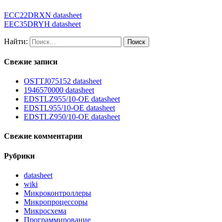
ECC22DRXN datasheet
EEC35DRYH datasheet
Найти:
Свежие записи
OSTTJ075152 datasheet
1946570000 datasheet
EDSTLZ955/10-OE datasheet
EDSTL955/10-OE datasheet
EDSTLZ950/10-OE datasheet
Свежие комментарии
Рубрики
datasheet
wiki
Микроконтроллеры
Микропроцессоры
Микросхема
Программирование