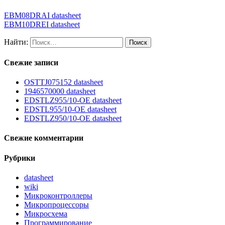
EBM08DRAI datasheet
EBM10DREI datasheet
Найти:
Свежие записи
OSTTJ075152 datasheet
1946570000 datasheet
EDSTLZ955/10-OE datasheet
EDSTL955/10-OE datasheet
EDSTLZ950/10-OE datasheet
Свежие комментарии
Рубрики
datasheet
wiki
Микроконтроллеры
Микропроцессоры
Микросхема
Программирование