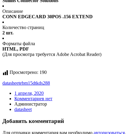
Sullins Connector Solutions
Описание
CONN EDGECARD 30POS .156 EXTEND
Количество страниц
2 шт.
Форматы файла
HTML, PDF
(Для просмотра требуется Adobe Acrobat Reader)
Просмотрено:
190
datasheet
ebm15dtkds288
1 апреля, 2020
Комментариев нет
Администратор
datasheet
Добавить комментарий
Для отправки комментария вам необходимо
авторизоваться
.