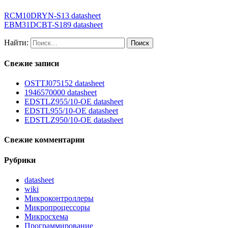
RCM10DRYN-S13 datasheet
EBM31DCBT-S189 datasheet
Найти:
Свежие записи
OSTTJ075152 datasheet
1946570000 datasheet
EDSTLZ955/10-OE datasheet
EDSTL955/10-OE datasheet
EDSTLZ950/10-OE datasheet
Свежие комментарии
Рубрики
datasheet
wiki
Микроконтроллеры
Микропроцессоры
Микросхема
Программирование