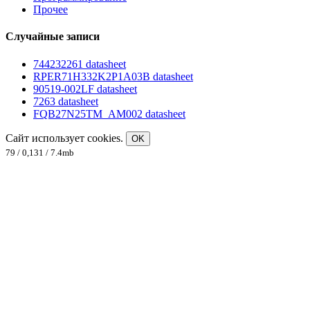
Прочее
Случайные записи
744232261 datasheet
RPER71H332K2P1A03B datasheet
90519-002LF datasheet
7263 datasheet
FQB27N25TM_AM002 datasheet
Сайт использует cookies.
OK
79 / 0,131 / 7.4mb