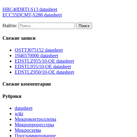
HBC40DRTI-S13 datasheet
ECC55DCMT-S288 datasheet
Найти:
Свежие записи
OSTTJ075152 datasheet
1946570000 datasheet
EDSTLZ955/10-OE datasheet
EDSTL955/10-OE datasheet
EDSTLZ950/10-OE datasheet
Свежие комментарии
Рубрики
datasheet
wiki
Микроконтроллеры
Микропроцессоры
Микросхема
Программирование