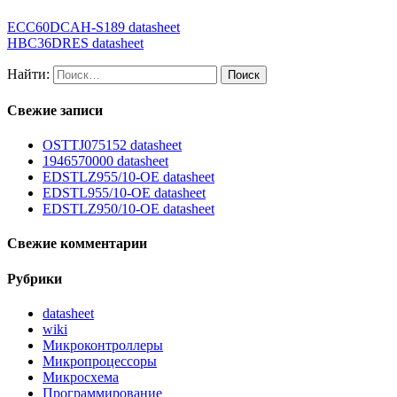
ECC60DCAH-S189 datasheet
HBC36DRES datasheet
Найти:
Свежие записи
OSTTJ075152 datasheet
1946570000 datasheet
EDSTLZ955/10-OE datasheet
EDSTL955/10-OE datasheet
EDSTLZ950/10-OE datasheet
Свежие комментарии
Рубрики
datasheet
wiki
Микроконтроллеры
Микропроцессоры
Микросхема
Программирование