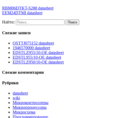
RBM06DTKT-S288 datasheet
EEM24DTMI datasheet
Найти:
Свежие записи
OSTTJ075152 datasheet
1946570000 datasheet
EDSTLZ955/10-OE datasheet
EDSTL955/10-OE datasheet
EDSTLZ950/10-OE datasheet
Свежие комментарии
Рубрики
datasheet
wiki
Микроконтроллеры
Микропроцессоры
Микросхема
Программирование