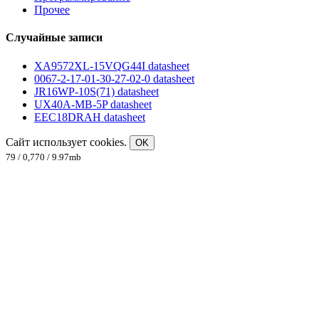
Прочее
Случайные записи
XA9572XL-15VQG44I datasheet
0067-2-17-01-30-27-02-0 datasheet
JR16WP-10S(71) datasheet
UX40A-MB-5P datasheet
EEC18DRAH datasheet
Сайт использует cookies.
OK
79 / 0,770 / 9.97mb