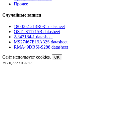
Прочее
Случайные записи
180-062-213R031 datasheet
OSTTS11715B datasheet
2-342184-1 datasheet
MS27467E19A32S datasheet
RMA49DRSI-S288 datasheet
Сайт использует cookies.
OK
79 / 0,772 / 9.97mb