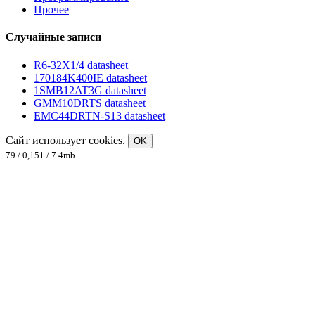
Прочее
Случайные записи
R6-32X1/4 datasheet
170184K400IE datasheet
1SMB12AT3G datasheet
GMM10DRTS datasheet
EMC44DRTN-S13 datasheet
Сайт использует cookies.
OK
79 / 0,151 / 7.4mb