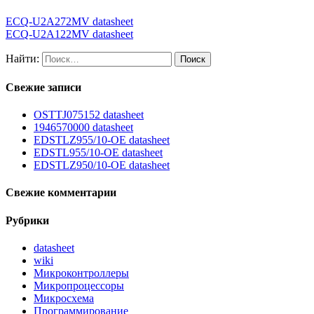
ECQ-U2A272MV datasheet
ECQ-U2A122MV datasheet
Найти:
Свежие записи
OSTTJ075152 datasheet
1946570000 datasheet
EDSTLZ955/10-OE datasheet
EDSTL955/10-OE datasheet
EDSTLZ950/10-OE datasheet
Свежие комментарии
Рубрики
datasheet
wiki
Микроконтроллеры
Микропроцессоры
Микросхема
Программирование