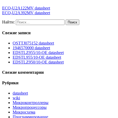
ECQ-U2A122MV datasheet
ECQ-U2A392MV datasheet
Найти:
Свежие записи
OSTTJ075152 datasheet
1946570000 datasheet
EDSTLZ955/10-OE datasheet
EDSTL955/10-OE datasheet
EDSTLZ950/10-OE datasheet
Свежие комментарии
Рубрики
datasheet
wiki
Микроконтроллеры
Микропроцессоры
Микросхема
Программирование