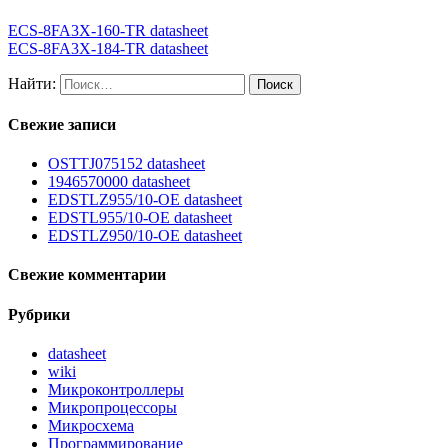
ECS-8FA3X-160-TR datasheet
ECS-8FA3X-184-TR datasheet
Найти:
Свежие записи
OSTTJ075152 datasheet
1946570000 datasheet
EDSTLZ955/10-OE datasheet
EDSTL955/10-OE datasheet
EDSTLZ950/10-OE datasheet
Свежие комментарии
Рубрики
datasheet
wiki
Микроконтроллеры
Микропроцессоры
Микросхема
Программирование