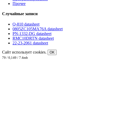
Прочее
Случайные записи
Q-810 datasheet
0805ZC105MA76A datasheet
PN-1332-DG datasheet
RMC10DRTN datasheet
22-23-2061 datasheet
Сайт использует cookies.
OK
79 / 0,149 / 7.4mb