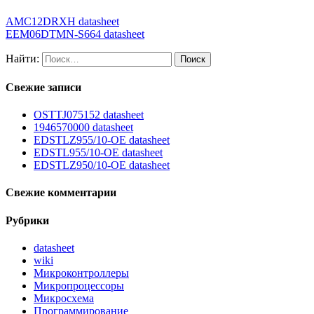
AMC12DRXH datasheet
EEM06DTMN-S664 datasheet
Найти:
Свежие записи
OSTTJ075152 datasheet
1946570000 datasheet
EDSTLZ955/10-OE datasheet
EDSTL955/10-OE datasheet
EDSTLZ950/10-OE datasheet
Свежие комментарии
Рубрики
datasheet
wiki
Микроконтроллеры
Микропроцессоры
Микросхема
Программирование