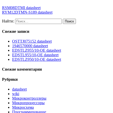
RSM08DTMI datasheet
RYM12DTMN-S189 datasheet
Найти:
Свежие записи
OSTTJ075152 datasheet
1946570000 datasheet
EDSTLZ955/10-OE datasheet
EDSTL955/10-OE datasheet
EDSTLZ950/10-OE datasheet
Свежие комментарии
Рубрики
datasheet
wiki
Микроконтроллеры
Микропроцессоры
Микросхема
Программирование