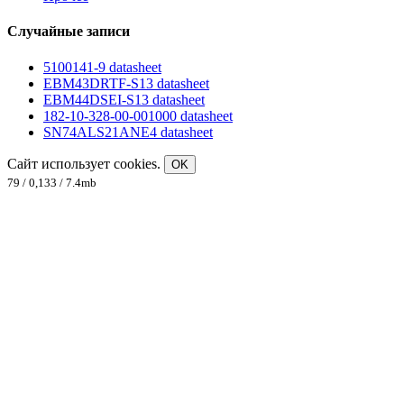
Случайные записи
5100141-9 datasheet
EBM43DRTF-S13 datasheet
EBM44DSEI-S13 datasheet
182-10-328-00-001000 datasheet
SN74ALS21ANE4 datasheet
Сайт использует cookies.
OK
79 / 0,133 / 7.4mb