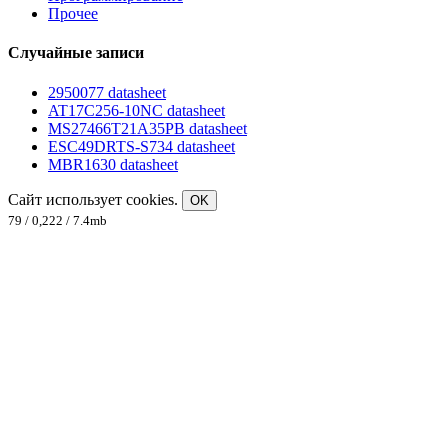
Прочее
Случайные записи
2950077 datasheet
AT17C256-10NC datasheet
MS27466T21A35PB datasheet
ESC49DRTS-S734 datasheet
MBR1630 datasheet
Сайт использует cookies.
OK
79 / 0,222 / 7.4mb