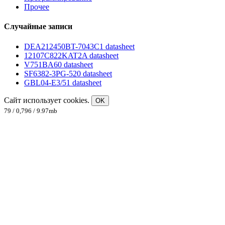
Прочее
Случайные записи
DEA212450BT-7043C1 datasheet
12107C822KAT2A datasheet
V751BA60 datasheet
SF6382-3PG-520 datasheet
GBL04-E3/51 datasheet
Сайт использует cookies.
OK
79 / 0,796 / 9.97mb