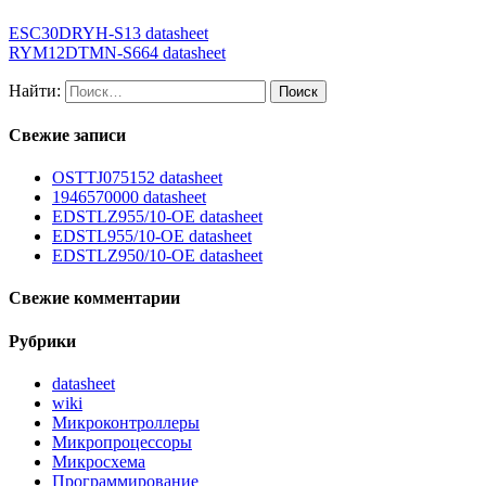
ESC30DRYH-S13 datasheet
RYM12DTMN-S664 datasheet
Найти:
Свежие записи
OSTTJ075152 datasheet
1946570000 datasheet
EDSTLZ955/10-OE datasheet
EDSTL955/10-OE datasheet
EDSTLZ950/10-OE datasheet
Свежие комментарии
Рубрики
datasheet
wiki
Микроконтроллеры
Микропроцессоры
Микросхема
Программирование