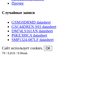
Прочее
Случайные записи
GSM10DRMD datasheet
GSC44DREN-S93 datasheet
DM74LS161AN datasheet
P6KE300CA datasheet
SMP1324-087LF datasheet
Сайт использует cookies.
OK
79 / 0,816 / 9.96mb