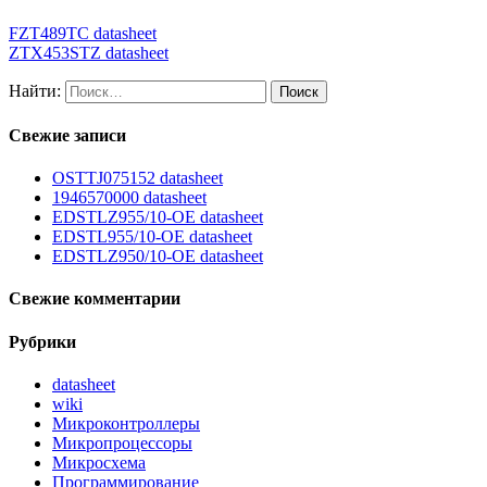
FZT489TC datasheet
ZTX453STZ datasheet
Найти:
Свежие записи
OSTTJ075152 datasheet
1946570000 datasheet
EDSTLZ955/10-OE datasheet
EDSTL955/10-OE datasheet
EDSTLZ950/10-OE datasheet
Свежие комментарии
Рубрики
datasheet
wiki
Микроконтроллеры
Микропроцессоры
Микросхема
Программирование