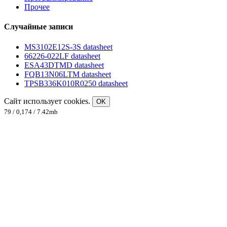
Прочее
Случайные записи
MS3102E12S-3S datasheet
66226-022LF datasheet
ESA43DTMD datasheet
FQB13N06LTM datasheet
TPSB336K010R0250 datasheet
Сайт использует cookies.
OK
79 / 0,174 / 7.42mb