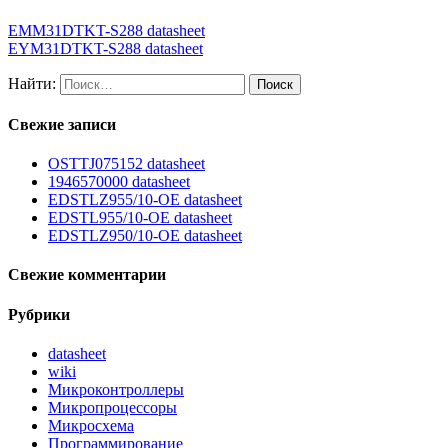
EMM31DTKT-S288 datasheet
EYM31DTKT-S288 datasheet
Найти:
Свежие записи
OSTTJ075152 datasheet
1946570000 datasheet
EDSTLZ955/10-OE datasheet
EDSTL955/10-OE datasheet
EDSTLZ950/10-OE datasheet
Свежие комментарии
Рубрики
datasheet
wiki
Микроконтроллеры
Микропроцессоры
Микросхема
Программирование